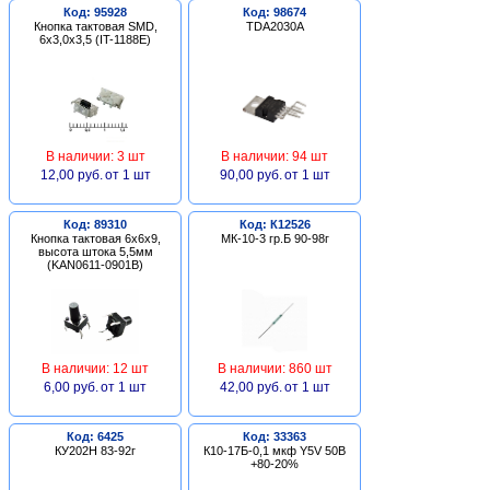
Код: 95928
Код: 98674
Кнопка тактовая SMD,
TDA2030A
6х3,0х3,5 (IT-1188E)
В наличии: 3 шт
В наличии: 94 шт
12,00 руб.
от 1 шт
90,00 руб.
от 1 шт
Код: 89310
Код: К12526
Кнопка тактовая 6х6х9,
МК-10-3 гр.Б 90-98г
высота штока 5,5мм
(KAN0611-0901B)
В наличии: 12 шт
В наличии: 860 шт
6,00 руб.
от 1 шт
42,00 руб.
от 1 шт
Код: 6425
Код: 33363
КУ202Н 83-92г
К10-17Б-0,1 мкф Y5V 50В
+80-20%