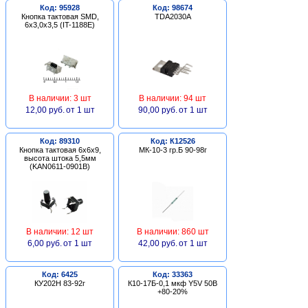
Код: 95928
Код: 98674
Кнопка тактовая SMD,
TDA2030A
6х3,0х3,5 (IT-1188E)
В наличии: 3 шт
В наличии: 94 шт
12,00 руб.
от 1 шт
90,00 руб.
от 1 шт
Код: 89310
Код: К12526
Кнопка тактовая 6х6х9,
МК-10-3 гр.Б 90-98г
высота штока 5,5мм
(KAN0611-0901B)
В наличии: 12 шт
В наличии: 860 шт
6,00 руб.
от 1 шт
42,00 руб.
от 1 шт
Код: 6425
Код: 33363
КУ202Н 83-92г
К10-17Б-0,1 мкф Y5V 50В
+80-20%