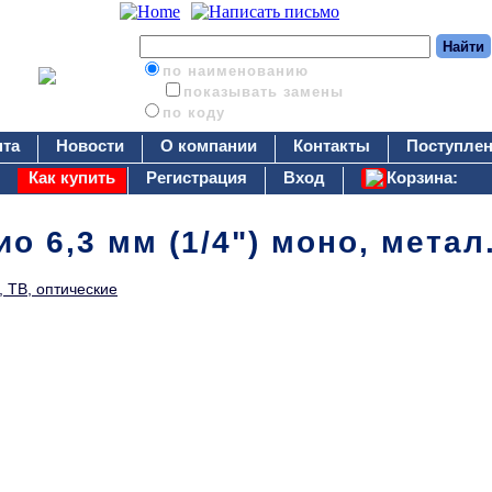
по наименованию
показывать замены
по коду
нта
Новости
О компании
Контакты
Поступлен
Как купить
Регистрация
Вход
Корзина:
о 6,3 мм (1/4") моно, метал.
, ТВ, оптические