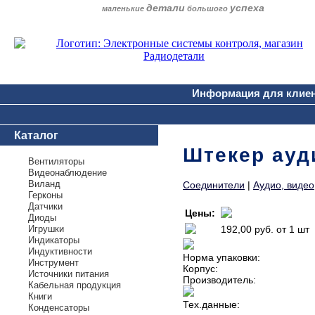
детали
успеха
маленькие
большого
Информация для клие
Каталог
Штекер ауди
Вентиляторы
Видеонаблюдение
Виланд
Соединители
|
Аудио, видео
Герконы
Датчики
Цены:
Диоды
Игрушки
192,00 руб.
от 1 шт
Индикаторы
Индуктивности
Норма упаковки:
Инструмент
Корпус:
Источники питания
Производитель:
Кабельная продукция
Книги
Тех.данные:
Конденсаторы