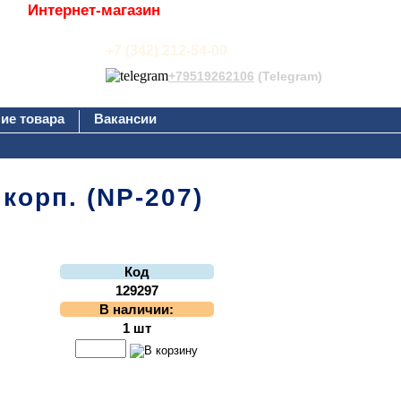
Интернет-магазин
+7 (342) 212-54-00
+79519262106
(Telegram)
ие товара
Вакансии
корп. (NP-207)
Код
129297
В наличии:
1 шт