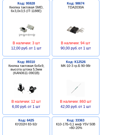
Код: 95928
Код: 98674
Кнопка тактовая SMD,
TDA2030A
6х3,0х3,5 (IT-1188E)
В наличии: 3 шт
В наличии: 94 шт
12,00 руб.
от 1 шт
90,00 руб.
от 1 шт
Код: 89310
Код: К12526
Кнопка тактовая 6х6х9,
МК-10-3 гр.Б 90-98г
высота штока 5,5мм
(KAN0611-0901B)
В наличии: 12 шт
В наличии: 860 шт
6,00 руб.
от 1 шт
42,00 руб.
от 1 шт
Код: 6425
Код: 33363
КУ202Н 83-92г
К10-17Б-0,1 мкф Y5V 50В
+80-20%