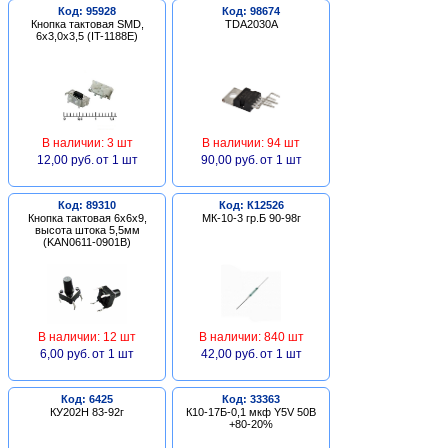
Код: 95928
Код: 98674
Кнопка тактовая SMD,
TDA2030A
6х3,0х3,5 (IT-1188E)
В наличии: 3 шт
В наличии: 94 шт
12,00 руб.
от 1 шт
90,00 руб.
от 1 шт
Код: 89310
Код: К12526
Кнопка тактовая 6х6х9,
МК-10-3 гр.Б 90-98г
высота штока 5,5мм
(KAN0611-0901B)
В наличии: 12 шт
В наличии: 840 шт
6,00 руб.
от 1 шт
42,00 руб.
от 1 шт
Код: 6425
Код: 33363
КУ202Н 83-92г
К10-17Б-0,1 мкф Y5V 50В
+80-20%