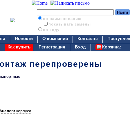
по наименованию
показывать замены
по коду
нта
Новости
О компании
Контакты
Поступлен
Как купить
Регистрация
Вход
Корзина:
онтаж перепроверены
импортные
Аналоги корпуса