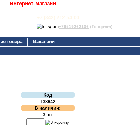
Интернет-магазин
+7 (342) 212-54-00
+79519262106
(Telegram)
ие товара
Вакансии
Код
133942
В наличии:
3 шт