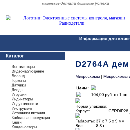
детали
успеха
маленькие
большого
Информация для клие
Каталог
D2764A дем
Вентиляторы
Видеонаблюдение
Виланд
Микросхемы
|
Микросхемы 
Герконы
Датчики
Цены:
Диоды
Игрушки
104,00 руб.
от 1 шт
Индикаторы
Индуктивности
Норма упаковки:
Инструмент
Корпус:
CERDIP28
Источники питания
Кабельная продукция
Габариты:
37 х 7,5 х 9 мм
Книги
Вес:
8,3 г
Конденсаторы