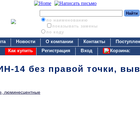
по наименованию
показывать замены
по коду
нта
Новости
О компании
Контакты
Поступлен
Как купить
Регистрация
Вход
Корзина:
ИН-14 без правой точки, вы
е, люминесцентные