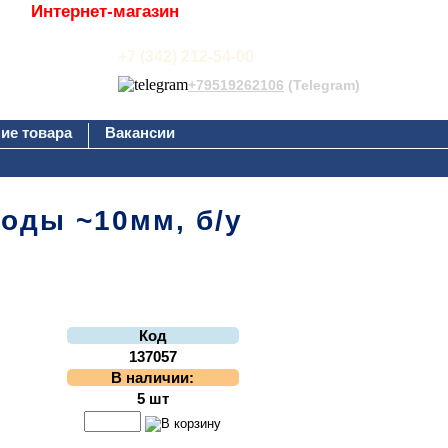
Интернет-магазин
+7 (342) 212-54-00
+79519262106
(Telegram)
ие товара
Вакансии
воды ~10мм, б/у
Код
137057
В наличии:
5 шт