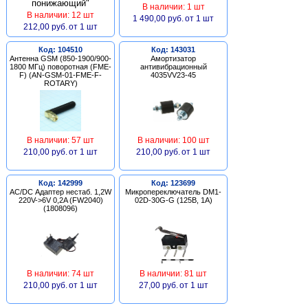
В наличии: 1 шт
В наличии: 12 шт
1 490,00 руб.
от 1 шт
212,00 руб.
от 1 шт
Код: 104510
Код: 143031
Антенна GSM (850-1900/900-
Амортизатор
1800 МГц) поворотная (FME-
антивибрационный
F) (AN-GSM-01-FME-F-
4035VV23-45
ROTARY)
В наличии: 57 шт
В наличии: 100 шт
210,00 руб.
от 1 шт
210,00 руб.
от 1 шт
Код: 142999
Код: 123699
AC/DC Адаптер нестаб. 1,2W
Микропереключатель DM1-
220V->6V 0,2A (FW2040)
02D-30G-G (125В, 1А)
(1808096)
В наличии: 74 шт
В наличии: 81 шт
210,00 руб.
от 1 шт
27,00 руб.
от 1 шт