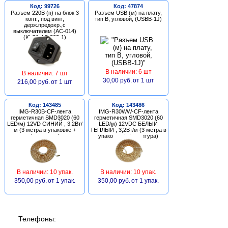
Код: 99726
Код: 47874
Разъем 220В (п) на блок 3
Разъем USB (м) на плату,
конт., под винт,
тип В, угловой, (USBB-1J)
держ.предохр.,с
выключателем (AC-014)
(KLS1-AS-303-1)
В наличии: 6 шт
В наличии: 7 шт
30,00 руб.
от 1 шт
216,00 руб.
от 1 шт
Код: 143485
Код: 143486
IMG-R30B-CF-лента
IMG-R30WW-CF-лента
герметичная SMD3020 (60
герметичная SMD3020 (60
LED/м) 12VD СИНИЙ , 3,2Вт/
LED/м) 12VDC БЕЛЫЙ
м (3 метра в упаковке +
ТЕПЛЫЙ , 3,2Вт/м (3 метра в
фурнитура)
упаковке + фурнитура)
В наличии: 10 упак.
В наличии: 10 упак.
350,00 руб.
от 1 упак.
350,00 руб.
от 1 упак.
Телефоны: