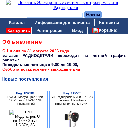
Каталог
Информация для клиента
Контакты
Корзина:
Как купить
Регистрация
Вход
Объявление
С 1 июня по 31 августа 2026 года
магазин РАДИОДЕТАЛИ переходит на летний график
работы:
Понедельник-пятница c 9.00 до 19.00,
Суббота,воскресенье - выходные дни
Новые поступления
Код: К32281
Код: 145595
DC/DC Модуль рег. U вх
KIT-Радиореле-мини 3,7-12В;
4.0~40 вых 1.5-37V, 3A
1-канал; CFS-1mini
понижающий
(приемник+пульт) 24Вт