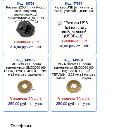
Код: 99726
Код: 47874
Разъем 220В (п) на блок 3
Разъем USB (м) на плату,
конт., под винт,
тип В, угловой, (USBB-1J)
держ.предохр.,с
выключателем (AC-014)
(KLS1-AS-303-1)
В наличии: 6 шт
В наличии: 7 шт
30,00 руб.
от 1 шт
216,00 руб.
от 1 шт
Код: 143485
Код: 143486
IMG-R30B-CF-лента
IMG-R30WW-CF-лента
герметичная SMD3020 (60
герметичная SMD3020 (60
LED/м) 12VD СИНИЙ , 3,2Вт/
LED/м) 12VDC БЕЛЫЙ
м (3 метра в упаковке +
ТЕПЛЫЙ , 3,2Вт/м (3 метра в
фурнитура)
упаковке + фурнитура)
В наличии: 10 упак.
В наличии: 10 упак.
350,00 руб.
от 1 упак.
350,00 руб.
от 1 упак.
Телефоны: