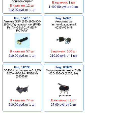
В наличии: 1 шт
В наличии: 12 шт
1 490,00 руб.
от 1 шт
212,00 руб.
от 1 шт
Код: 104510
Код: 143031
Антенна GSM (850-1900/900-
Амортизатор
1800 МГц) поворотная (FME-
антивибрационный
F) (AN-GSM-01-FME-F-
4035VV23-45
ROTARY)
В наличии: 57 шт
В наличии: 100 шт
210,00 руб.
от 1 шт
210,00 руб.
от 1 шт
Код: 142999
Код: 123699
AC/DC Адаптер нестаб. 1,2W
Микропереключатель DM1-
220V->6V 0,2A (FW2040)
02D-30G-G (125В, 1А)
(1808096)
В наличии: 74 шт
В наличии: 81 шт
210,00 руб.
от 1 шт
27,00 руб.
от 1 шт