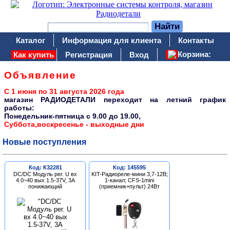
Каталог
Информация для клиента
Контакты
Корзина:
Как купить
Регистрация
Вход
Объявление
С 1 июня по 31 августа 2026 года
магазин РАДИОДЕТАЛИ переходит на летний график
работы:
Понедельник-пятница c 9.00 до 19.00,
Суббота,воскресенье - выходные дни
Новые поступления
Код: К32281
Код: 145595
DC/DC Модуль рег. U вх
KIT-Радиореле-мини 3,7-12В;
4.0~40 вых 1.5-37V, 3A
1-канал; CFS-1mini
понижающий
(приемник+пульт) 24Вт