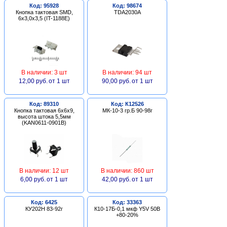
Код: 95928
Код: 98674
Кнопка тактовая SMD,
TDA2030A
6х3,0х3,5 (IT-1188E)
В наличии: 3 шт
В наличии: 94 шт
12,00 руб.
от 1 шт
90,00 руб.
от 1 шт
Код: 89310
Код: К12526
Кнопка тактовая 6х6х9,
МК-10-3 гр.Б 90-98г
высота штока 5,5мм
(KAN0611-0901B)
В наличии: 12 шт
В наличии: 860 шт
6,00 руб.
от 1 шт
42,00 руб.
от 1 шт
Код: 6425
Код: 33363
КУ202Н 83-92г
К10-17Б-0,1 мкф Y5V 50В
+80-20%