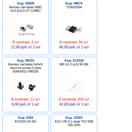
Код: 95928
Код: 98674
Кнопка тактовая SMD,
TDA2030A
6х3,0х3,5 (IT-1188E)
В наличии: 3 шт
В наличии: 94 шт
12,00 руб.
от 1 шт
90,00 руб.
от 1 шт
Код: 89310
Код: К12526
Кнопка тактовая 6х6х9,
МК-10-3 гр.Б 90-98г
высота штока 5,5мм
(KAN0611-0901B)
В наличии: 12 шт
В наличии: 840 шт
6,00 руб.
от 1 шт
42,00 руб.
от 1 шт
Код: 6425
Код: 33363
КУ202Н 83-92г
К10-17Б-0,1 мкф Y5V 50В
+80-20%