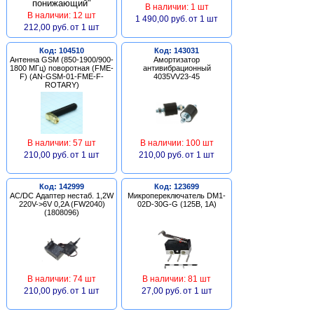
В наличии: 1 шт
В наличии: 12 шт
1 490,00 руб.
от 1 шт
212,00 руб.
от 1 шт
Код: 104510
Код: 143031
Антенна GSM (850-1900/900-
Амортизатор
1800 МГц) поворотная (FME-
антивибрационный
F) (AN-GSM-01-FME-F-
4035VV23-45
ROTARY)
В наличии: 57 шт
В наличии: 100 шт
210,00 руб.
от 1 шт
210,00 руб.
от 1 шт
Код: 142999
Код: 123699
AC/DC Адаптер нестаб. 1,2W
Микропереключатель DM1-
220V->6V 0,2A (FW2040)
02D-30G-G (125В, 1А)
(1808096)
В наличии: 74 шт
В наличии: 81 шт
210,00 руб.
от 1 шт
27,00 руб.
от 1 шт