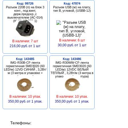
Код: 99726
Код: 47874
Разъем 220В (п) на блок 3
Разъем USB (м) на плату,
конт., под винт,
тип В, угловой, (USBB-1J)
держ.предохр.,с
выключателем (AC-014)
(KLS1-AS-303-1)
В наличии: 6 шт
В наличии: 7 шт
30,00 руб.
от 1 шт
216,00 руб.
от 1 шт
Код: 143485
Код: 143486
IMG-R30B-CF-лента
IMG-R30WW-CF-лента
герметичная SMD3020 (60
герметичная SMD3020 (60
LED/м) 12VD СИНИЙ , 3,2Вт/
LED/м) 12VDC БЕЛЫЙ
м (3 метра в упаковке +
ТЕПЛЫЙ , 3,2Вт/м (3 метра в
фурнитура)
упаковке + фурнитура)
В наличии: 10 упак.
В наличии: 10 упак.
350,00 руб.
от 1 упак.
350,00 руб.
от 1 упак.
Телефоны: