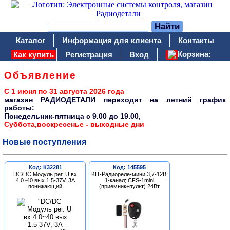
Каталог
Информация для клиента
Контакты
Корзина:
Как купить
Регистрация
Вход
Объявление
С 1 июня по 31 августа 2026 года
магазин РАДИОДЕТАЛИ переходит на летний график
работы:
Понедельник-пятница c 9.00 до 19.00,
Суббота,воскресенье - выходные дни
Новые поступления
Код: К32281
Код: 145595
DC/DC Модуль рег. U вх
KIT-Радиореле-мини 3,7-12В;
4.0~40 вых 1.5-37V, 3A
1-канал; CFS-1mini
понижающий
(приемник+пульт) 24Вт