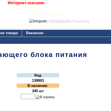
Интернет-магазин
+7 (342) 212-54-00
+79519262106
(Telegram)
ие товара
Вакансии
ающего блока питания
Код
138803
В наличии:
345 шт