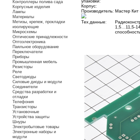
упаковки:
Контроллеры полива сада
Корпус:
Корпусные изделия
Производитель:
Мастер Кит
Лампы
Материалы
Метизы, крепеж, прокладки
Тех.данные:
Радиоконст
изолирующие
1,5…11,5-14
Микросхемы
способность
Оптические принадлежности
Оптоэлектроника
Паяльное оборудование
Переключатели
Приборы
Промышленная мебель
Резисторы
Реле
Светодиоды
Силовые диоды и модули
Соединители
Средства разработки и
отладки
Телефония
Транзисторы
Установочные
Устройства защиты
Шнуры
Электробытовые товары
Электронные наборы и
модули