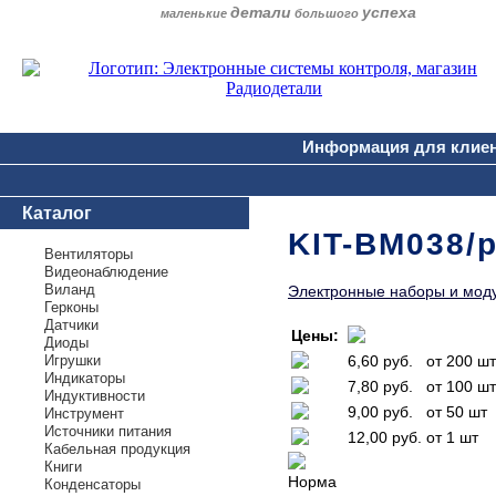
детали
успеха
маленькие
большого
Информация для клие
Каталог
KIT-BM038/
Вентиляторы
Видеонаблюдение
Виланд
Электронные наборы и мод
Герконы
Датчики
Цены:
Диоды
Игрушки
6,60 руб.
от 200 шт
Индикаторы
7,80 руб.
от 100 шт
Индуктивности
9,00 руб.
от 50 шт
Инструмент
Источники питания
12,00 руб.
от 1 шт
Кабельная продукция
Книги
Норма
Конденсаторы