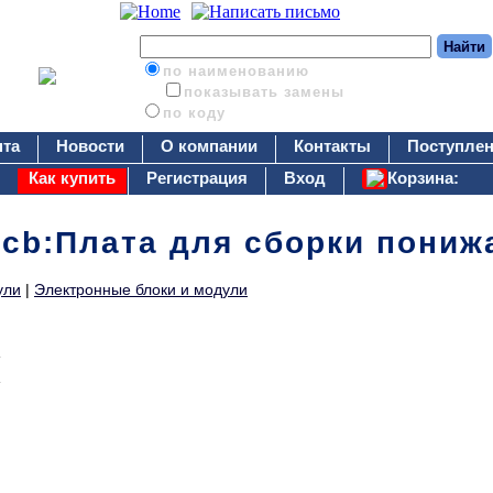
по наименованию
показывать замены
по коду
нта
Новости
О компании
Контакты
Поступлен
Как купить
Регистрация
Вход
Корзина:
pcb:Плата для сборки пониж
ули
|
Электронные блоки и модули