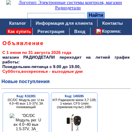
Каталог
Информация для клиента
Контакты
Корзина:
Как купить
Регистрация
Вход
Объявление
С 1 июня по 31 августа 2026 года
магазин РАДИОДЕТАЛИ переходит на летний график
работы:
Понедельник-пятница c 9.00 до 19.00,
Суббота,воскресенье - выходные дни
Новые поступления
Код: К32281
Код: 145595
DC/DC Модуль рег. U вх
KIT-Радиореле-мини 3,7-12В;
4.0~40 вых 1.5-37V, 3A
1-канал; CFS-1mini
понижающий
(приемник+пульт) 24Вт