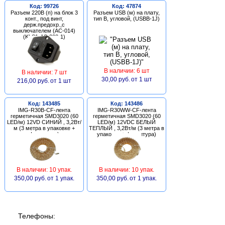
Код: 99726
Код: 47874
Разъем 220В (п) на блок 3
Разъем USB (м) на плату,
конт., под винт,
тип В, угловой, (USBB-1J)
держ.предохр.,с
выключателем (AC-014)
(KLS1-AS-303-1)
В наличии: 6 шт
В наличии: 7 шт
30,00 руб.
от 1 шт
216,00 руб.
от 1 шт
Код: 143485
Код: 143486
IMG-R30B-CF-лента
IMG-R30WW-CF-лента
герметичная SMD3020 (60
герметичная SMD3020 (60
LED/м) 12VD СИНИЙ , 3,2Вт/
LED/м) 12VDC БЕЛЫЙ
м (3 метра в упаковке +
ТЕПЛЫЙ , 3,2Вт/м (3 метра в
фурнитура)
упаковке + фурнитура)
В наличии: 10 упак.
В наличии: 10 упак.
350,00 руб.
от 1 упак.
350,00 руб.
от 1 упак.
Телефоны: