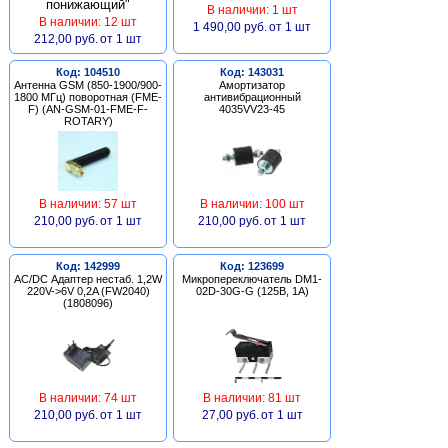
В наличии: 1 шт
В наличии: 12 шт
1 490,00 руб.
от 1 шт
212,00 руб.
от 1 шт
Код: 104510
Код: 143031
Антенна GSM (850-1900/900-
Амортизатор
1800 МГц) поворотная (FME-
антивибрационный
F) (AN-GSM-01-FME-F-
4035VV23-45
ROTARY)
В наличии: 57 шт
В наличии: 100 шт
210,00 руб.
от 1 шт
210,00 руб.
от 1 шт
Код: 142999
Код: 123699
AC/DC Адаптер нестаб. 1,2W
Микропереключатель DM1-
220V->6V 0,2A (FW2040)
02D-30G-G (125В, 1А)
(1808096)
В наличии: 74 шт
В наличии: 81 шт
210,00 руб.
от 1 шт
27,00 руб.
от 1 шт