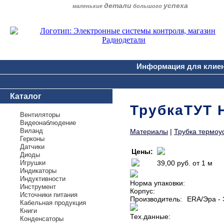
детали
успеха
маленькие
большого
Информация для клие
Каталог
ТрубкаТУТ 
Вентиляторы
Видеонаблюдение
Виланд
Материалы
|
Трубка термоу
Герконы
Датчики
Цены:
Диоды
Игрушки
39,00 руб.
от 1 м
Индикаторы
Индуктивности
Норма упаковки:
Инструмент
Корпус:
Источники питания
Производитель:
ERA/Эра - 
Кабельная продукция
Книги
Тех.данные:
Конденсаторы