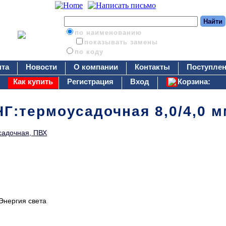
по наименованию
показывать замены
по коду
нта
Новости
О компании
Контакты
Поступлен
Как купить
Регистрация
Вход
Корзина:
НГ:термоусадочная 8,0/4,0 м
садочная, ПВХ
Энергия света