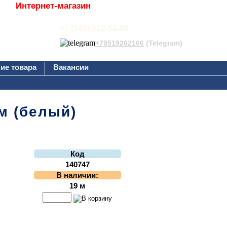
Интернет-магазин
+7 (342) 212-54-00
+79519262106
(Telegram)
ие товара
Вакансии
м (белый)
Код
140747
В наличии:
19 м