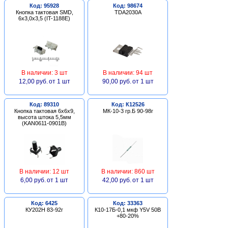
Код: 95928
Код: 98674
Кнопка тактовая SMD,
TDA2030A
6х3,0х3,5 (IT-1188E)
В наличии: 3 шт
В наличии: 94 шт
12,00 руб.
от 1 шт
90,00 руб.
от 1 шт
Код: 89310
Код: К12526
Кнопка тактовая 6х6х9,
МК-10-3 гр.Б 90-98г
высота штока 5,5мм
(KAN0611-0901B)
В наличии: 12 шт
В наличии: 860 шт
6,00 руб.
от 1 шт
42,00 руб.
от 1 шт
Код: 6425
Код: 33363
КУ202Н 83-92г
К10-17Б-0,1 мкф Y5V 50В
+80-20%