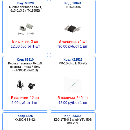
Код: 95928
Код: 98674
Кнопка тактовая SMD,
TDA2030A
6х3,0х3,5 (IT-1188E)
В наличии: 3 шт
В наличии: 94 шт
12,00 руб.
от 1 шт
90,00 руб.
от 1 шт
Код: 89310
Код: К12526
Кнопка тактовая 6х6х9,
МК-10-3 гр.Б 90-98г
высота штока 5,5мм
(KAN0611-0901B)
В наличии: 12 шт
В наличии: 840 шт
6,00 руб.
от 1 шт
42,00 руб.
от 1 шт
Код: 6425
Код: 33363
КУ202Н 83-92г
К10-17Б-0,1 мкф Y5V 50В
+80-20%