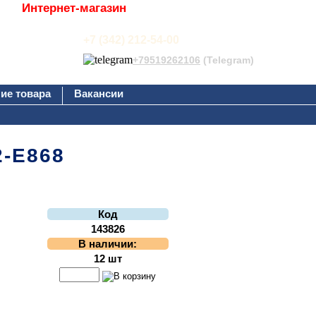
Интернет-магазин
+7 (342) 212-54-00
+79519262106
(Telegram)
ие товара
Вакансии
2-E868
Код
143826
В наличии:
12 шт