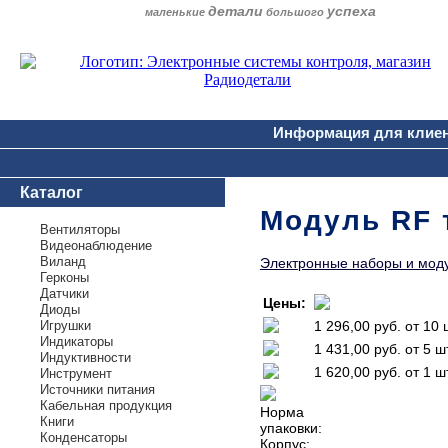
детали
успеха
маленькие
большого
Информация для клие
Каталог
Модуль RF 
Вентиляторы
Видеонаблюдение
Виланд
Электронные наборы и мод
Герконы
Датчики
Цены:
Диоды
Игрушки
1 296,00 руб.
от 10 
Индикаторы
1 431,00 руб.
от 5 ш
Индуктивности
1 620,00 руб.
от 1 ш
Инструмент
Источники питания
Кабельная продукция
Норма
Книги
упаковки:
Конденсаторы
Корпус: