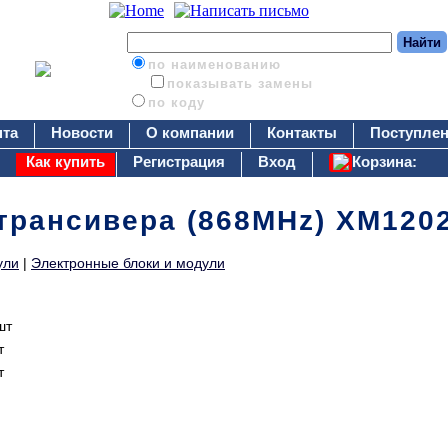
по наименованию
показывать замены
по коду
нта
Новости
О компании
Контакты
Поступлен
Как купить
Регистрация
Вход
Корзина:
трансивера (868MHz) XM120
ули
|
Электронные блоки и модули
шт
т
т