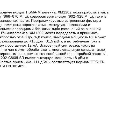
модуля входит 1 SMA-M антенна. XM1202 может работать как в
 (868–870 МГц), североамериканском (902–928 МГц), так и в
диапазонах частот. Программируемые встроенные фильтры
динамически переключаться между узкополосными и
сными операциями без каких-либо изменений во внешней
и ВЧ-интерфейса. XM1202 может передавать и принимать
коростью от 4,8 до 76,8 кбит/с, выходная мощность RF может
раммирована до +15 дБм (31,5 мВт), а потребление тока в
ема составляет 12 мА. Встроенный синтезатор частоты
, что чип может обрабатывать многоканальную связь, а также
ширенным спектром со скачкообразной перестройкой частоты.
202-C868LSR имеет выходную мощность +8 дБм с
ностью приемника -111 дБм и соответствует нормам ETSI EN
TSI EN 301489.