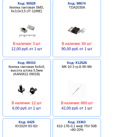
Код: 95928
Код: 98674
Кнопка тактовая SMD,
TDA2030A
6х3,0х3,5 (IT-1188E)
В наличии: 3 шт
В наличии: 94 шт
12,00 руб.
от 1 шт
90,00 руб.
от 1 шт
Код: 89310
Код: К12526
Кнопка тактовая 6х6х9,
МК-10-3 гр.Б 90-98г
высота штока 5,5мм
(KAN0611-0901B)
В наличии: 12 шт
В наличии: 860 шт
6,00 руб.
от 1 шт
42,00 руб.
от 1 шт
Код: 6425
Код: 33363
КУ202Н 83-92г
К10-17Б-0,1 мкф Y5V 50В
+80-20%