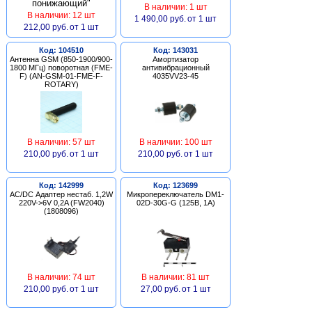
В наличии: 1 шт
В наличии: 12 шт
1 490,00 руб.
от 1 шт
212,00 руб.
от 1 шт
Код: 104510
Код: 143031
Антенна GSM (850-1900/900-
Амортизатор
1800 МГц) поворотная (FME-
антивибрационный
F) (AN-GSM-01-FME-F-
4035VV23-45
ROTARY)
В наличии: 57 шт
В наличии: 100 шт
210,00 руб.
от 1 шт
210,00 руб.
от 1 шт
Код: 142999
Код: 123699
AC/DC Адаптер нестаб. 1,2W
Микропереключатель DM1-
220V->6V 0,2A (FW2040)
02D-30G-G (125В, 1А)
(1808096)
В наличии: 74 шт
В наличии: 81 шт
210,00 руб.
от 1 шт
27,00 руб.
от 1 шт