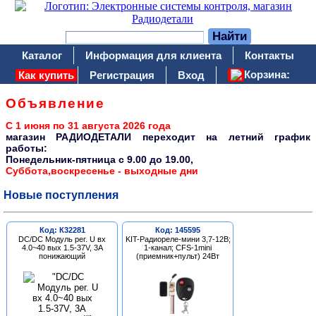
Каталог
Информация для клиента
Контакты
Корзина:
Как купить
Регистрация
Вход
Объявление
С 1 июня по 31 августа 2026 года
магазин РАДИОДЕТАЛИ переходит на летний график
работы:
Понедельник-пятница c 9.00 до 19.00,
Суббота,воскресенье - выходные дни
Новые поступления
Код: К32281
Код: 145595
DC/DC Модуль рег. U вх
KIT-Радиореле-мини 3,7-12В;
4.0~40 вых 1.5-37V, 3A
1-канал; CFS-1mini
понижающий
(приемник+пульт) 24Вт