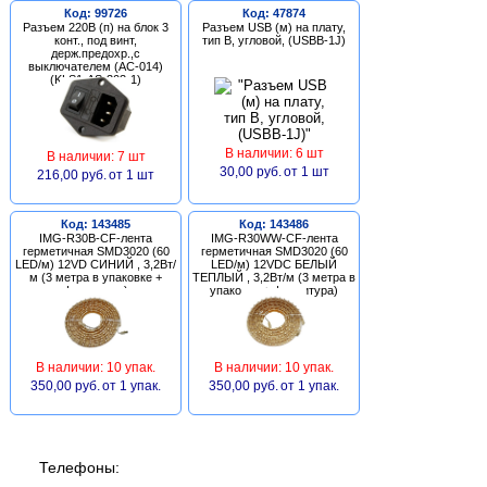
Код: 99726
Код: 47874
Разъем 220В (п) на блок 3
Разъем USB (м) на плату,
конт., под винт,
тип В, угловой, (USBB-1J)
держ.предохр.,с
выключателем (AC-014)
(KLS1-AS-303-1)
В наличии: 6 шт
В наличии: 7 шт
30,00 руб.
от 1 шт
216,00 руб.
от 1 шт
Код: 143485
Код: 143486
IMG-R30B-CF-лента
IMG-R30WW-CF-лента
герметичная SMD3020 (60
герметичная SMD3020 (60
LED/м) 12VD СИНИЙ , 3,2Вт/
LED/м) 12VDC БЕЛЫЙ
м (3 метра в упаковке +
ТЕПЛЫЙ , 3,2Вт/м (3 метра в
фурнитура)
упаковке + фурнитура)
В наличии: 10 упак.
В наличии: 10 упак.
350,00 руб.
от 1 упак.
350,00 руб.
от 1 упак.
Телефоны: