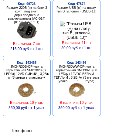
Код: 99726
Код: 47874
Разъем 220В (п) на блок 3
Разъем USB (м) на плату,
конт., под винт,
тип В, угловой, (USBB-1J)
держ.предохр.,с
выключателем (AC-014)
(KLS1-AS-303-1)
В наличии: 11 шт
В наличии: 7 шт
30,00 руб.
от 1 шт
216,00 руб.
от 1 шт
Код: 143485
Код: 143486
IMG-R30B-CF-лента
IMG-R30WW-CF-лента
герметичная SMD3020 (60
герметичная SMD3020 (60
LED/м) 12VD СИНИЙ , 3,2Вт/
LED/м) 12VDC БЕЛЫЙ
м (3 метра в упаковке +
ТЕПЛЫЙ , 3,2Вт/м (3 метра в
фурнитура)
упаковке + фурнитура)
В наличии: 10 упак.
В наличии: 10 упак.
350,00 руб.
от 1 упак.
350,00 руб.
от 1 упак.
Телефоны: