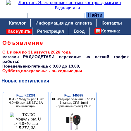
Каталог
Информация для клиента
Контакты
Корзина:
Как купить
Регистрация
Вход
Объявление
С 1 июня по 31 августа 2026 года
магазин РАДИОДЕТАЛИ переходит на летний график
работы:
Понедельник-пятница c 9.00 до 19.00,
Суббота,воскресенье - выходные дни
Новые поступления
Код: К32281
Код: 145595
DC/DC Модуль рег. U вх
KIT-Радиореле-мини 3,7-12В;
4.0~40 вых 1.5-37V, 3A
1-канал; CFS-1mini
понижающий
(приемник+пульт) 24Вт