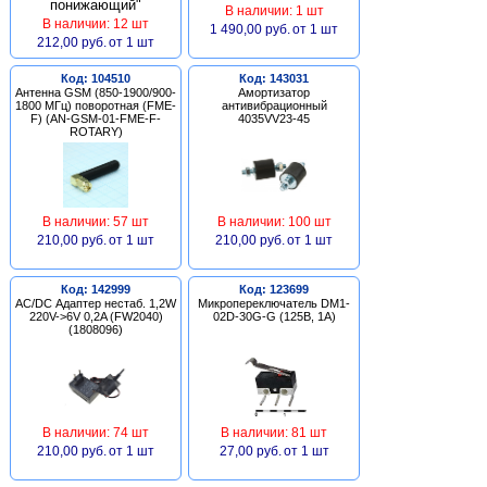
В наличии: 1 шт
В наличии: 12 шт
1 490,00 руб.
от 1 шт
212,00 руб.
от 1 шт
Код: 104510
Код: 143031
Антенна GSM (850-1900/900-
Амортизатор
1800 МГц) поворотная (FME-
антивибрационный
F) (AN-GSM-01-FME-F-
4035VV23-45
ROTARY)
В наличии: 57 шт
В наличии: 100 шт
210,00 руб.
от 1 шт
210,00 руб.
от 1 шт
Код: 142999
Код: 123699
AC/DC Адаптер нестаб. 1,2W
Микропереключатель DM1-
220V->6V 0,2A (FW2040)
02D-30G-G (125В, 1А)
(1808096)
В наличии: 74 шт
В наличии: 81 шт
210,00 руб.
от 1 шт
27,00 руб.
от 1 шт