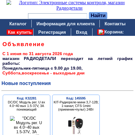
Каталог
Информация для клиента
Контакты
Корзина:
Как купить
Регистрация
Вход
Объявление
С 1 июня по 31 августа 2026 года
магазин РАДИОДЕТАЛИ переходит на летний график
работы:
Понедельник-пятница c 9.00 до 19.00,
Суббота,воскресенье - выходные дни
Новые поступления
Код: К32281
Код: 145595
DC/DC Модуль рег. U вх
KIT-Радиореле-мини 3,7-12В;
4.0~40 вых 1.5-37V, 3A
1-канал; CFS-1mini
понижающий
(приемник+пульт) 24Вт