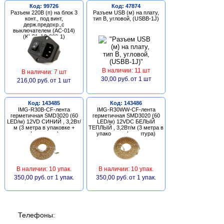
Код: 99726
Код: 47874
Разъем 220В (п) на блок 3
Разъем USB (м) на плату,
конт., под винт,
тип В, угловой, (USBB-1J)
держ.предохр.,с
выключателем (AC-014)
(KLS1-AS-303-1)
В наличии: 11 шт
В наличии: 7 шт
30,00 руб.
от 1 шт
216,00 руб.
от 1 шт
Код: 143485
Код: 143486
IMG-R30B-CF-лента
IMG-R30WW-CF-лента
герметичная SMD3020 (60
герметичная SMD3020 (60
LED/м) 12VD СИНИЙ , 3,2Вт/
LED/м) 12VDC БЕЛЫЙ
м (3 метра в упаковке +
ТЕПЛЫЙ , 3,2Вт/м (3 метра в
фурнитура)
упаковке + фурнитура)
В наличии: 10 упак.
В наличии: 10 упак.
350,00 руб.
от 1 упак.
350,00 руб.
от 1 упак.
Телефоны: