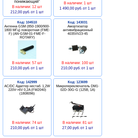
В наличии: 1 шт
В наличии: 12 шт
1 490,00 руб.
от 1 шт
212,00 руб.
от 1 шт
Код: 104510
Код: 143031
Антенна GSM (850-1900/900-
Амортизатор
1800 МГц) поворотная (FME-
антивибрационный
F) (AN-GSM-01-FME-F-
4035VV23-45
ROTARY)
В наличии: 57 шт
В наличии: 100 шт
210,00 руб.
от 1 шт
210,00 руб.
от 1 шт
Код: 142999
Код: 123699
AC/DC Адаптер нестаб. 1,2W
Микропереключатель DM1-
220V->6V 0,2A (FW2040)
02D-30G-G (125В, 1А)
(1808096)
В наличии: 74 шт
В наличии: 81 шт
210,00 руб.
от 1 шт
27,00 руб.
от 1 шт