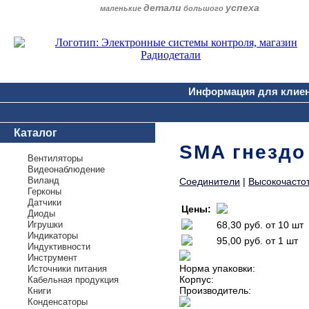
детали
успеха
маленькие
большого
Информация для клие
Каталог
SMA гнездо
Вентиляторы
Видеонаблюдение
Виланд
Соединители
|
Высокочасто
Герконы
Датчики
Цены:
Диоды
Игрушки
68,30 руб.
от 10 шт
Индикаторы
95,00 руб.
от 1 шт
Индуктивности
Инструмент
Норма упаковки:
Источники питания
Корпус:
Кабельная продукция
Производитель:
Книги
Конденсаторы