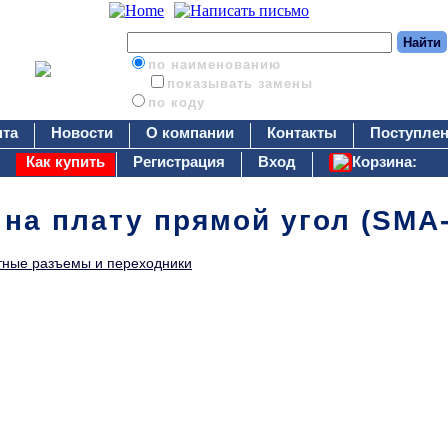
по наименованию
показывать замены
по коду
нта
Новости
О компании
Контакты
Поступлен
Как купить
Регистрация
Вход
Корзина:
 на плату прямой угол (SMA
тные разъемы и переходники