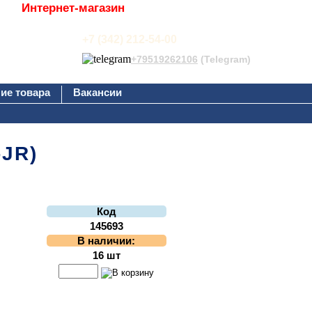
Интернет-магазин
+7 (342) 212-54-00
+79519262106
(Telegram)
ие товара
Вакансии
-JR)
Код
145693
В наличии:
16 шт