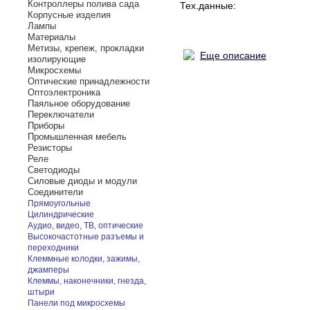
Контроллеры полива сада
Тех.данные:
Корпусные изделия
Лампы
Материалы
Метизы, крепеж, прокладки
Еще описание
изолирующие
Микросхемы
Оптические принадлежности
Оптоэлектроника
Паяльное оборудование
Переключатели
Приборы
Промышленная мебель
Резисторы
Реле
Светодиоды
Силовые диоды и модули
Соединители
Прямоугольные
Цилиндрические
Аудио, видео, ТВ, оптические
Высокочастотные разъемы и
переходники
Клеммные колодки, зажимы,
джамперы
Клеммы, наконечники, гнезда,
штыри
Панели под микросхемы