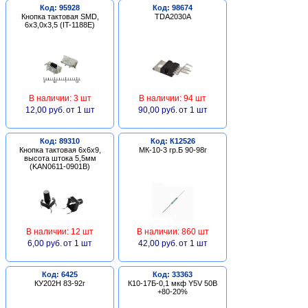
Код: 95928
Код: 98674
Кнопка тактовая SMD,
TDA2030A
6х3,0х3,5 (IT-1188E)
В наличии: 3 шт
В наличии: 94 шт
12,00 руб.
от 1 шт
90,00 руб.
от 1 шт
Код: 89310
Код: К12526
Кнопка тактовая 6х6х9,
МК-10-3 гр.Б 90-98г
высота штока 5,5мм
(KAN0611-0901B)
В наличии: 12 шт
В наличии: 860 шт
6,00 руб.
от 1 шт
42,00 руб.
от 1 шт
Код: 6425
Код: 33363
КУ202Н 83-92г
К10-17Б-0,1 мкф Y5V 50В
+80-20%