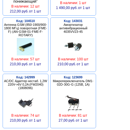
В наличии: 1 шт
В наличии: 12 шт
1 490,00 руб.
от 1 шт
212,00 руб.
от 1 шт
Код: 104510
Код: 143031
Антенна GSM (850-1900/900-
Амортизатор
1800 МГц) поворотная (FME-
антивибрационный
F) (AN-GSM-01-FME-F-
4035VV23-45
ROTARY)
В наличии: 57 шт
В наличии: 100 шт
210,00 руб.
от 1 шт
210,00 руб.
от 1 шт
Код: 142999
Код: 123699
AC/DC Адаптер нестаб. 1,2W
Микропереключатель DM1-
220V->6V 0,2A (FW2040)
02D-30G-G (125В, 1А)
(1808096)
В наличии: 74 шт
В наличии: 81 шт
210,00 руб.
от 1 шт
27,00 руб.
от 1 шт