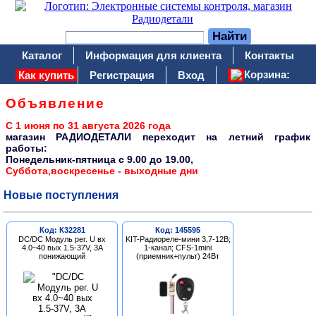
Каталог
Информация для клиента
Контакты
Корзина:
Как купить
Регистрация
Вход
Объявление
С 1 июня по 31 августа 2026 года
магазин РАДИОДЕТАЛИ переходит на летний график
работы:
Понедельник-пятница c 9.00 до 19.00,
Суббота,воскресенье - выходные дни
Новые поступления
Код: К32281
Код: 145595
DC/DC Модуль рег. U вх
KIT-Радиореле-мини 3,7-12В;
4.0~40 вых 1.5-37V, 3A
1-канал; CFS-1mini
понижающий
(приемник+пульт) 24Вт