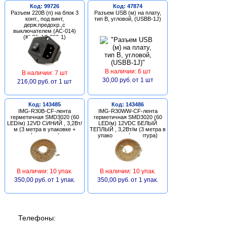
Код: 99726
Код: 47874
Разъем 220В (п) на блок 3
Разъем USB (м) на плату,
конт., под винт,
тип В, угловой, (USBB-1J)
держ.предохр.,с
выключателем (AC-014)
(KLS1-AS-303-1)
В наличии: 6 шт
В наличии: 7 шт
30,00 руб.
от 1 шт
216,00 руб.
от 1 шт
Код: 143485
Код: 143486
IMG-R30B-CF-лента
IMG-R30WW-CF-лента
герметичная SMD3020 (60
герметичная SMD3020 (60
LED/м) 12VD СИНИЙ , 3,2Вт/
LED/м) 12VDC БЕЛЫЙ
м (3 метра в упаковке +
ТЕПЛЫЙ , 3,2Вт/м (3 метра в
фурнитура)
упаковке + фурнитура)
В наличии: 10 упак.
В наличии: 10 упак.
350,00 руб.
от 1 упак.
350,00 руб.
от 1 упак.
Телефоны: