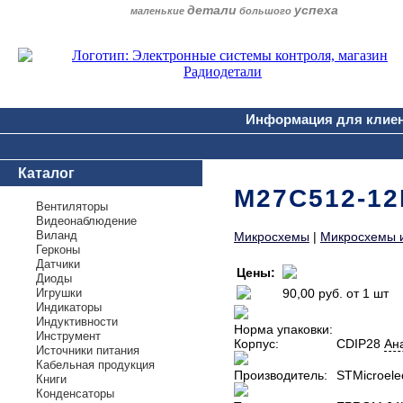
детали
успеха
маленькие
большого
Информация для клие
Каталог
M27C512-12
Вентиляторы
Видеонаблюдение
Виланд
Микросхемы
|
Микросхемы 
Герконы
Датчики
Цены:
Диоды
Игрушки
90,00 руб.
от 1 шт
Индикаторы
Индуктивности
Норма упаковки:
Инструмент
Корпус:
CDIP28
Ан
Источники питания
Кабельная продукция
Производитель:
STMicroelec
Книги
Конденсаторы