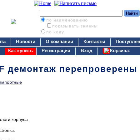
по наименованию
показывать замены
по коду
нта
Новости
О компании
Контакты
Поступлен
Как купить
Регистрация
Вход
Корзина:
F демонтаж перепроверены
импортные
алоги корпуса
tronics