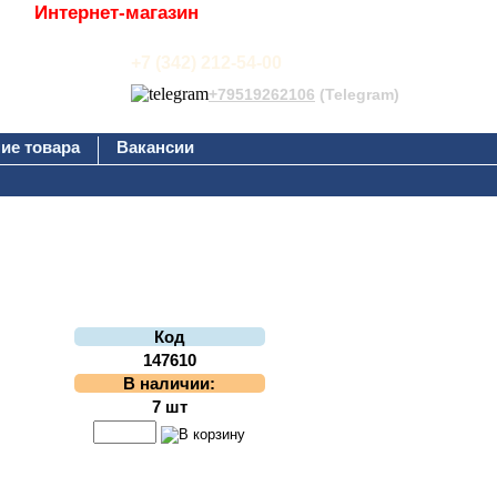
Интернет-магазин
+7 (342) 212-54-00
+79519262106
(Telegram)
ие товара
Вакансии
Код
147610
В наличии:
7 шт