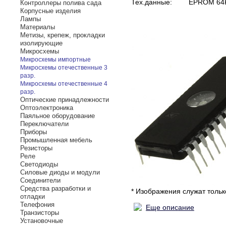
Тех.данные:
EPROM 64K
Контроллеры полива сада
Корпусные изделия
Лампы
Материалы
Метизы, крепеж, прокладки
изолирующие
Микросхемы
Микросхемы импортные
Микросхемы отечественные 3
разр.
Микросхемы отечественные 4
разр.
Оптические принадлежности
Оптоэлектроника
Паяльное оборудование
Переключатели
Приборы
Промышленная мебель
Резисторы
Реле
Светодиоды
Силовые диоды и модули
Соединители
Средства разработки и
* Изображения служат толь
отладки
Телефония
Еще описание
Транзисторы
Установочные