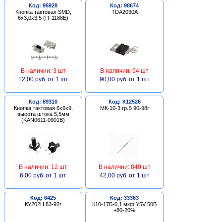
Код: 95928
Код: 98674
Кнопка тактовая SMD,
TDA2030A
6х3,0х3,5 (IT-1188E)
В наличии: 3 шт
В наличии: 94 шт
12,00 руб.
от 1 шт
90,00 руб.
от 1 шт
Код: 89310
Код: К12526
Кнопка тактовая 6х6х9,
МК-10-3 гр.Б 90-98г
высота штока 5,5мм
(KAN0611-0901B)
В наличии: 12 шт
В наличии: 840 шт
6,00 руб.
от 1 шт
42,00 руб.
от 1 шт
Код: 6425
Код: 33363
КУ202Н 83-92г
К10-17Б-0,1 мкф Y5V 50В
+80-20%