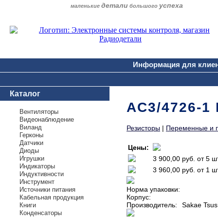
детали
успеха
маленькие
большого
Информация для клие
Каталог
AC3/4726-1
Вентиляторы
Видеонаблюдение
Виланд
Резисторы
|
Переменные и 
Герконы
Датчики
Цены:
Диоды
Игрушки
3 900,00 руб.
от 5 ш
Индикаторы
3 960,00 руб.
от 1 ш
Индуктивности
Инструмент
Норма упаковки:
Источники питания
Корпус:
Кабельная продукция
Производитель:
Sakae Tsus
Книги
Конденсаторы