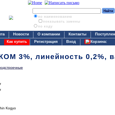
по наименованию
показывать замены
по коду
нта
Новости
О компании
Контакты
Поступлен
Как купить
Регистрация
Вход
Корзина:
 КОМ 3%, линейность 0,2%, 
подстроечные
т
т
hin Kogyo