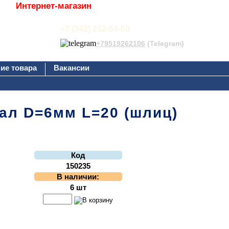
Интернет-магазин
+7 (342) 212-54-00
+79519262106
(Telegram)
ие товара
Вакансии
вал D=6мм L=20 (шлиц)
Код
150235
В наличии:
6 шт