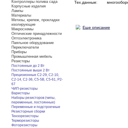
Контроллеры полива сада
Тех.данные:
многообор
Корпусные изделия
Лампы
Материалы
Метизы, крепеж, прокладки
изолирующие
Еще описание
Микросхемы
Оптические принадлежности
Оптоэлектроника
Паяльное оборудование
Переключатели
Приборы
Промышленная мебель
Резисторы
Постоянные до 2 Вт
Постоянные выше 2 Вт
Прецизионные С2-29, С2-10,
С2-14, С2-36, С5-5В, С5-61, Р2-
67
ЧИП-резисторы
Варисторы
Наборы резисторов (чипы,
переменные, постоянные)
Переменные и подстроечные
Резисторные сборки
Тензорезисторы
Терморезисторы
Фоторезисторы