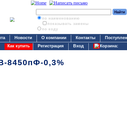
по наименованию
показывать замены
по коду
нта
Новости
О компании
Контакты
Поступлен
Как купить
Регистрация
Вход
Корзина:
В-8450пФ-0,3%