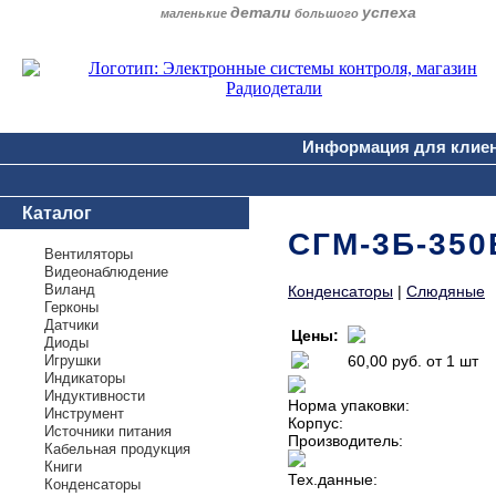
детали
успеха
маленькие
большого
Информация для клие
Каталог
СГМ-3Б-350
Вентиляторы
Видеонаблюдение
Виланд
Конденсаторы
|
Слюдяные
Герконы
Датчики
Цены:
Диоды
Игрушки
60,00 руб.
от 1 шт
Индикаторы
Индуктивности
Норма упаковки:
Инструмент
Корпус:
Источники питания
Производитель:
Кабельная продукция
Книги
Тех.данные:
Конденсаторы