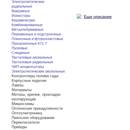
Электролитические
радиальные
Вакуумные
Ионисторы
Еще описание
Керамические
Комбинированные
Металлобумажные
Переменные и подстроечные
Пленочные и фторопластовые
Прецизионные К71-7
Пусковые
Слюдяные
Танталовые аксиальные
Танталовые радиальные
ЧИП-конденсаторы
Электролитические аксиальные
Контроллеры полива сада
Корпусные изделия
Лампы
Материалы
Метизы, крепеж, прокладки
изолирующие
Микросхемы
Оптические принадлежности
Оптоэлектроника
Паяльное оборудование
Переключатели
Приборы