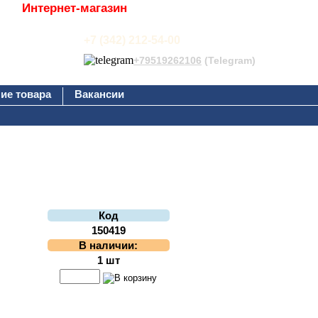
Интернет-магазин
+7 (342) 212-54-00
+79519262106
(Telegram)
ие товара
Вакансии
Код
150419
В наличии:
1 шт