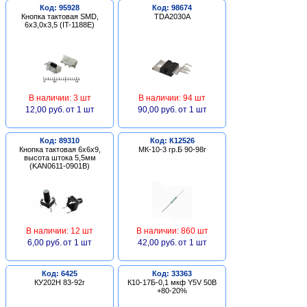
Код: 95928
Код: 98674
Кнопка тактовая SMD,
TDA2030A
6х3,0х3,5 (IT-1188E)
В наличии: 3 шт
В наличии: 94 шт
12,00 руб.
от 1 шт
90,00 руб.
от 1 шт
Код: 89310
Код: К12526
Кнопка тактовая 6х6х9,
МК-10-3 гр.Б 90-98г
высота штока 5,5мм
(KAN0611-0901B)
В наличии: 12 шт
В наличии: 860 шт
6,00 руб.
от 1 шт
42,00 руб.
от 1 шт
Код: 6425
Код: 33363
КУ202Н 83-92г
К10-17Б-0,1 мкф Y5V 50В
+80-20%