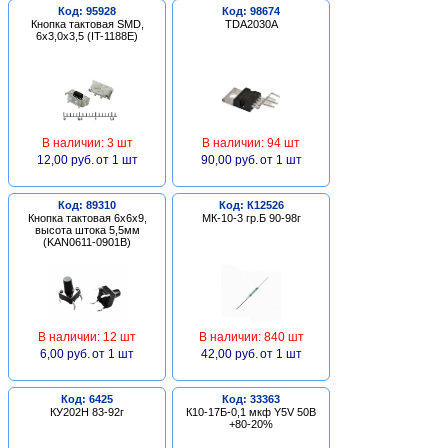
Код: 95928
Код: 98674
Кнопка тактовая SMD,
TDA2030A
6х3,0х3,5 (IT-1188E)
В наличии: 3 шт
В наличии: 94 шт
12,00 руб.
от 1 шт
90,00 руб.
от 1 шт
Код: 89310
Код: К12526
Кнопка тактовая 6х6х9,
МК-10-3 гр.Б 90-98г
высота штока 5,5мм
(KAN0611-0901B)
В наличии: 12 шт
В наличии: 840 шт
6,00 руб.
от 1 шт
42,00 руб.
от 1 шт
Код: 6425
Код: 33363
КУ202Н 83-92г
К10-17Б-0,1 мкф Y5V 50В
+80-20%