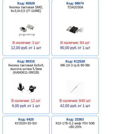
Код: 95928
Код: 98674
Кнопка тактовая SMD,
TDA2030A
6х3,0х3,5 (IT-1188E)
В наличии: 3 шт
В наличии: 94 шт
12,00 руб.
от 1 шт
90,00 руб.
от 1 шт
Код: 89310
Код: К12526
Кнопка тактовая 6х6х9,
МК-10-3 гр.Б 90-98г
высота штока 5,5мм
(KAN0611-0901B)
В наличии: 12 шт
В наличии: 840 шт
6,00 руб.
от 1 шт
42,00 руб.
от 1 шт
Код: 6425
Код: 33363
КУ202Н 83-92г
К10-17Б-0,1 мкф Y5V 50В
+80-20%