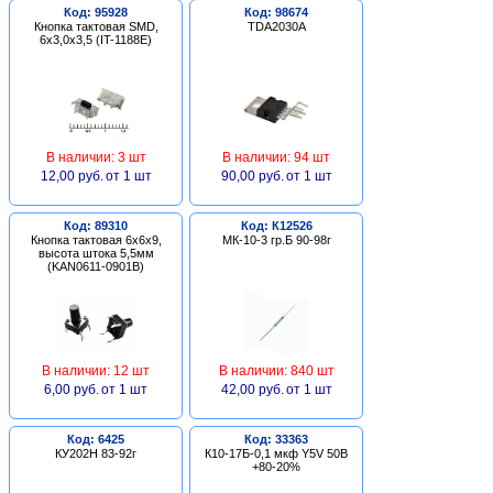
Код: 95928
Код: 98674
Кнопка тактовая SMD,
TDA2030A
6х3,0х3,5 (IT-1188E)
В наличии: 3 шт
В наличии: 94 шт
12,00 руб.
от 1 шт
90,00 руб.
от 1 шт
Код: 89310
Код: К12526
Кнопка тактовая 6х6х9,
МК-10-3 гр.Б 90-98г
высота штока 5,5мм
(KAN0611-0901B)
В наличии: 12 шт
В наличии: 840 шт
6,00 руб.
от 1 шт
42,00 руб.
от 1 шт
Код: 6425
Код: 33363
КУ202Н 83-92г
К10-17Б-0,1 мкф Y5V 50В
+80-20%