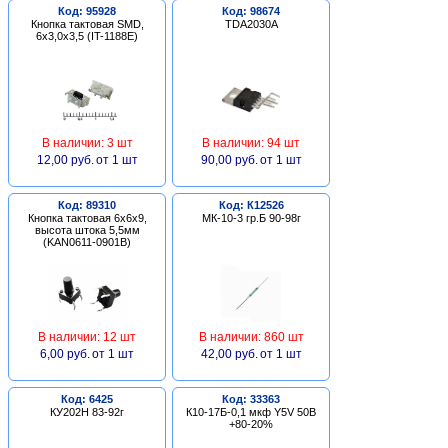
Код: 95928
Код: 98674
Кнопка тактовая SMD,
TDA2030A
6х3,0х3,5 (IT-1188E)
В наличии: 3 шт
В наличии: 94 шт
12,00 руб.
от 1 шт
90,00 руб.
от 1 шт
Код: 89310
Код: К12526
Кнопка тактовая 6х6х9,
МК-10-3 гр.Б 90-98г
высота штока 5,5мм
(KAN0611-0901B)
В наличии: 12 шт
В наличии: 860 шт
6,00 руб.
от 1 шт
42,00 руб.
от 1 шт
Код: 6425
Код: 33363
КУ202Н 83-92г
К10-17Б-0,1 мкф Y5V 50В
+80-20%