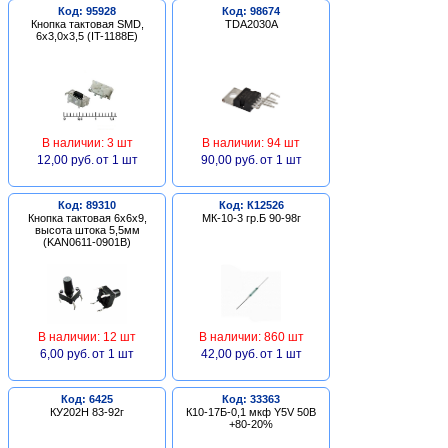
Код: 95928
Код: 98674
Кнопка тактовая SMD,
TDA2030A
6х3,0х3,5 (IT-1188E)
В наличии: 3 шт
В наличии: 94 шт
12,00 руб.
от 1 шт
90,00 руб.
от 1 шт
Код: 89310
Код: К12526
Кнопка тактовая 6х6х9,
МК-10-3 гр.Б 90-98г
высота штока 5,5мм
(KAN0611-0901B)
В наличии: 12 шт
В наличии: 860 шт
6,00 руб.
от 1 шт
42,00 руб.
от 1 шт
Код: 6425
Код: 33363
КУ202Н 83-92г
К10-17Б-0,1 мкф Y5V 50В
+80-20%