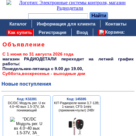
Каталог
Информация для клиента
Контакты
Корзина:
Как купить
Регистрация
Вход
Объявление
С 1 июня по 31 августа 2026 года
магазин РАДИОДЕТАЛИ переходит на летний график
работы:
Понедельник-пятница c 9.00 до 19.00,
Суббота,воскресенье - выходные дни
Новые поступления
Код: К32281
Код: 145595
DC/DC Модуль рег. U вх
KIT-Радиореле-мини 3,7-12В;
4.0~40 вых 1.5-37V, 3A
1-канал; CFS-1mini
понижающий
(приемник+пульт) 24Вт