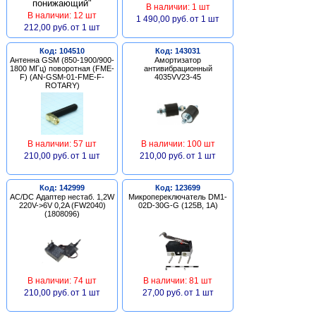
В наличии: 1 шт
В наличии: 12 шт
1 490,00 руб.
от 1 шт
212,00 руб.
от 1 шт
Код: 104510
Код: 143031
Антенна GSM (850-1900/900-
Амортизатор
1800 МГц) поворотная (FME-
антивибрационный
F) (AN-GSM-01-FME-F-
4035VV23-45
ROTARY)
В наличии: 57 шт
В наличии: 100 шт
210,00 руб.
от 1 шт
210,00 руб.
от 1 шт
Код: 142999
Код: 123699
AC/DC Адаптер нестаб. 1,2W
Микропереключатель DM1-
220V->6V 0,2A (FW2040)
02D-30G-G (125В, 1А)
(1808096)
В наличии: 74 шт
В наличии: 81 шт
210,00 руб.
от 1 шт
27,00 руб.
от 1 шт