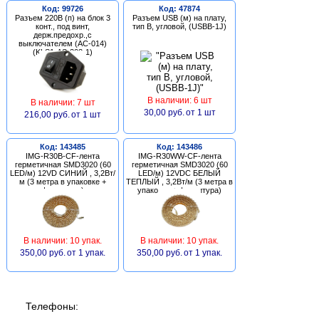
Код: 99726
Код: 47874
Разъем 220В (п) на блок 3
Разъем USB (м) на плату,
конт., под винт,
тип В, угловой, (USBB-1J)
держ.предохр.,с
выключателем (AC-014)
(KLS1-AS-303-1)
В наличии: 6 шт
В наличии: 7 шт
30,00 руб.
от 1 шт
216,00 руб.
от 1 шт
Код: 143485
Код: 143486
IMG-R30B-CF-лента
IMG-R30WW-CF-лента
герметичная SMD3020 (60
герметичная SMD3020 (60
LED/м) 12VD СИНИЙ , 3,2Вт/
LED/м) 12VDC БЕЛЫЙ
м (3 метра в упаковке +
ТЕПЛЫЙ , 3,2Вт/м (3 метра в
фурнитура)
упаковке + фурнитура)
В наличии: 10 упак.
В наличии: 10 упак.
350,00 руб.
от 1 упак.
350,00 руб.
от 1 упак.
Телефоны: