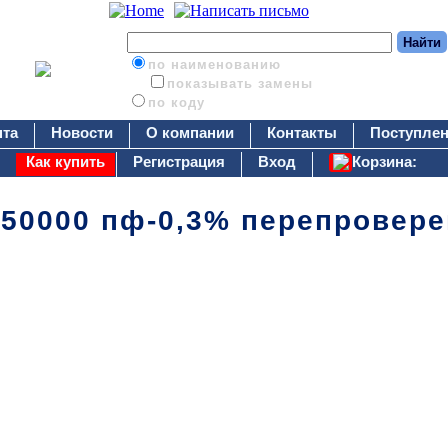
по наименованию
показывать замены
по коду
нта
Новости
О компании
Контакты
Поступлен
Как купить
Регистрация
Вход
Корзина:
-50000 пф-0,3% перепровере