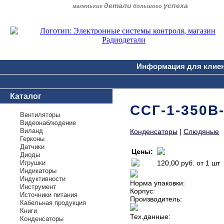
детали
успеха
маленькие
большого
Информация для клие
Каталог
ССГ-1-350В
Вентиляторы
Видеонаблюдение
Виланд
Конденсаторы
|
Слюдяные
Герконы
Датчики
Цены:
Диоды
Игрушки
120,00 руб.
от 1 шт
Индикаторы
Индуктивности
Норма упаковки:
Инструмент
Корпус:
Источники питания
Производитель:
Кабельная продукция
Книги
Тех.данные:
Конденсаторы