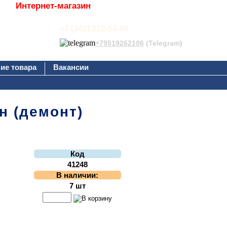
Интернет-магазин
+7 (342) 212-54-00
+79519262106
(Telegram)
ие товара
Вакансии
н (демонт)
Код
41248
В наличии:
7 шт