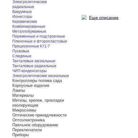
Электролитические
радиальные
Вакуумные
Ионисторы
Еще описание
Керамические
Комбинированные
Металлобумажные
Переменные и подстроечные
Пленочные и фторопластовые
Прецизионные К71-7
Пусковые
Слюдяные
Танталовые аксиальные
Танталовые радиальные
ЧИП-конденсаторы
Электролитические аксиальные
Контроллеры полива сада
Корпусные изделия
Лампы
Материалы
Метизы, крепеж, прокладки
изолирующие
Микросхемы
Оптические принадлежности
Оптоэлектроника
Паяльное оборудование
Переключатели
Приборы