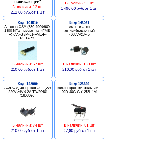
В наличии: 1 шт
В наличии: 12 шт
1 490,00 руб.
от 1 шт
212,00 руб.
от 1 шт
Код: 104510
Код: 143031
Антенна GSM (850-1900/900-
Амортизатор
1800 МГц) поворотная (FME-
антивибрационный
F) (AN-GSM-01-FME-F-
4035VV23-45
ROTARY)
В наличии: 57 шт
В наличии: 100 шт
210,00 руб.
от 1 шт
210,00 руб.
от 1 шт
Код: 142999
Код: 123699
AC/DC Адаптер нестаб. 1,2W
Микропереключатель DM1-
220V->6V 0,2A (FW2040)
02D-30G-G (125В, 1А)
(1808096)
В наличии: 74 шт
В наличии: 81 шт
210,00 руб.
от 1 шт
27,00 руб.
от 1 шт