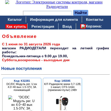
Каталог
Информация для клиента
Контакты
Корзина:
Как купить
Регистрация
Вход
Объявление
С 1 июня по 31 августа 2026 года
магазин РАДИОДЕТАЛИ переходит на летний график
работы:
Понедельник-пятница c 9.00 до 19.00,
Суббота,воскресенье - выходные дни
Новые поступления
Код: К32281
Код: 145595
DC/DC Модуль рег. U вх
KIT-Радиореле-мини 3,7-12В;
4.0~40 вых 1.5-37V, 3A
1-канал; CFS-1mini
понижающий
(приемник+пульт) 24Вт