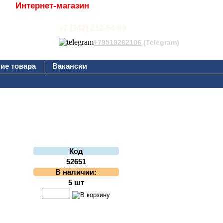
Интернет-магазин
+7 (342) 212-54-00
+79519262106
(Telegram)
ие товара
Вакансии
Код
52651
В наличии:
5 шт