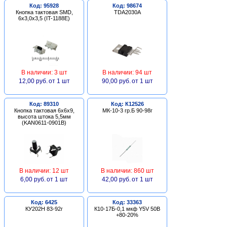
Код: 95928
Код: 98674
Кнопка тактовая SMD,
TDA2030A
6х3,0х3,5 (IT-1188E)
В наличии: 3 шт
В наличии: 94 шт
12,00 руб.
от 1 шт
90,00 руб.
от 1 шт
Код: 89310
Код: К12526
Кнопка тактовая 6х6х9,
МК-10-3 гр.Б 90-98г
высота штока 5,5мм
(KAN0611-0901B)
В наличии: 12 шт
В наличии: 860 шт
6,00 руб.
от 1 шт
42,00 руб.
от 1 шт
Код: 6425
Код: 33363
КУ202Н 83-92г
К10-17Б-0,1 мкф Y5V 50В
+80-20%