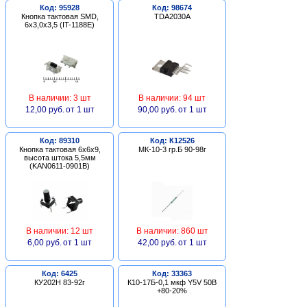
Код: 95928
Код: 98674
Кнопка тактовая SMD,
TDA2030A
6х3,0х3,5 (IT-1188E)
В наличии: 3 шт
В наличии: 94 шт
12,00 руб.
от 1 шт
90,00 руб.
от 1 шт
Код: 89310
Код: К12526
Кнопка тактовая 6х6х9,
МК-10-3 гр.Б 90-98г
высота штока 5,5мм
(KAN0611-0901B)
В наличии: 12 шт
В наличии: 860 шт
6,00 руб.
от 1 шт
42,00 руб.
от 1 шт
Код: 6425
Код: 33363
КУ202Н 83-92г
К10-17Б-0,1 мкф Y5V 50В
+80-20%