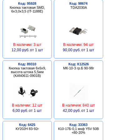
Код: 95928
Код: 98674
Кнопка тактовая SMD,
TDA2030A
6х3,0х3,5 (IT-1188E)
В наличии: 3 шт
В наличии: 94 шт
12,00 руб.
от 1 шт
90,00 руб.
от 1 шт
Код: 89310
Код: К12526
Кнопка тактовая 6х6х9,
МК-10-3 гр.Б 90-98г
высота штока 5,5мм
(KAN0611-0901B)
В наличии: 12 шт
В наличии: 840 шт
6,00 руб.
от 1 шт
42,00 руб.
от 1 шт
Код: 6425
Код: 33363
КУ202Н 83-92г
К10-17Б-0,1 мкф Y5V 50В
+80-20%