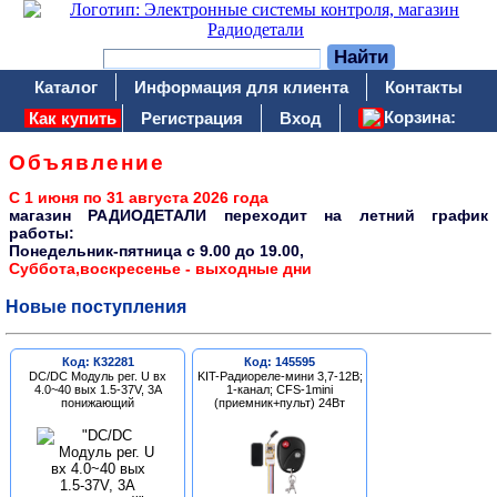
Каталог
Информация для клиента
Контакты
Корзина:
Как купить
Регистрация
Вход
Объявление
С 1 июня по 31 августа 2026 года
магазин РАДИОДЕТАЛИ переходит на летний график
работы:
Понедельник-пятница c 9.00 до 19.00,
Суббота,воскресенье - выходные дни
Новые поступления
Код: К32281
Код: 145595
DC/DC Модуль рег. U вх
KIT-Радиореле-мини 3,7-12В;
4.0~40 вых 1.5-37V, 3A
1-канал; CFS-1mini
понижающий
(приемник+пульт) 24Вт