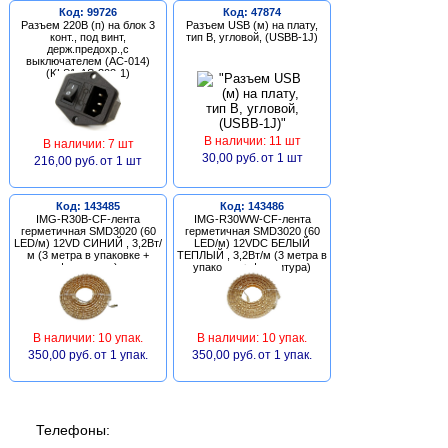
Код: 99726
Код: 47874
Разъем 220В (п) на блок 3
Разъем USB (м) на плату,
конт., под винт,
тип В, угловой, (USBB-1J)
держ.предохр.,с
выключателем (AC-014)
(KLS1-AS-303-1)
В наличии: 11 шт
В наличии: 7 шт
30,00 руб.
от 1 шт
216,00 руб.
от 1 шт
Код: 143485
Код: 143486
IMG-R30B-CF-лента
IMG-R30WW-CF-лента
герметичная SMD3020 (60
герметичная SMD3020 (60
LED/м) 12VD СИНИЙ , 3,2Вт/
LED/м) 12VDC БЕЛЫЙ
м (3 метра в упаковке +
ТЕПЛЫЙ , 3,2Вт/м (3 метра в
фурнитура)
упаковке + фурнитура)
В наличии: 10 упак.
В наличии: 10 упак.
350,00 руб.
от 1 упак.
350,00 руб.
от 1 упак.
Телефоны: