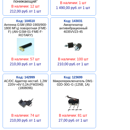
В наличии: 1 шт
В наличии: 12 шт
1 490,00 руб.
от 1 шт
212,00 руб.
от 1 шт
Код: 104510
Код: 143031
Антенна GSM (850-1900/900-
Амортизатор
1800 МГц) поворотная (FME-
антивибрационный
F) (AN-GSM-01-FME-F-
4035VV23-45
ROTARY)
В наличии: 57 шт
В наличии: 100 шт
210,00 руб.
от 1 шт
210,00 руб.
от 1 шт
Код: 142999
Код: 123699
AC/DC Адаптер нестаб. 1,2W
Микропереключатель DM1-
220V->6V 0,2A (FW2040)
02D-30G-G (125В, 1А)
(1808096)
В наличии: 74 шт
В наличии: 81 шт
210,00 руб.
от 1 шт
27,00 руб.
от 1 шт