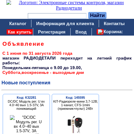
Каталог
Информация для клиента
Контакты
Корзина:
Как купить
Регистрация
Вход
Объявление
С 1 июня по 31 августа 2026 года
магазин РАДИОДЕТАЛИ переходит на летний график
работы:
Понедельник-пятница c 9.00 до 19.00,
Суббота,воскресенье - выходные дни
Новые поступления
Код: К32281
Код: 145595
DC/DC Модуль рег. U вх
KIT-Радиореле-мини 3,7-12В;
4.0~40 вых 1.5-37V, 3A
1-канал; CFS-1mini
понижающий
(приемник+пульт) 24Вт