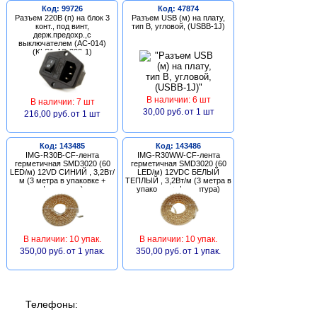
Код: 99726
Код: 47874
Разъем 220В (п) на блок 3
Разъем USB (м) на плату,
конт., под винт,
тип В, угловой, (USBB-1J)
держ.предохр.,с
выключателем (AC-014)
(KLS1-AS-303-1)
В наличии: 6 шт
В наличии: 7 шт
30,00 руб.
от 1 шт
216,00 руб.
от 1 шт
Код: 143485
Код: 143486
IMG-R30B-CF-лента
IMG-R30WW-CF-лента
герметичная SMD3020 (60
герметичная SMD3020 (60
LED/м) 12VD СИНИЙ , 3,2Вт/
LED/м) 12VDC БЕЛЫЙ
м (3 метра в упаковке +
ТЕПЛЫЙ , 3,2Вт/м (3 метра в
фурнитура)
упаковке + фурнитура)
В наличии: 10 упак.
В наличии: 10 упак.
350,00 руб.
от 1 упак.
350,00 руб.
от 1 упак.
Телефоны: