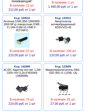
В наличии: 1 шт
В наличии: 12 шт
1 490,00 руб.
от 1 шт
212,00 руб.
от 1 шт
Код: 104510
Код: 143031
Антенна GSM (850-1900/900-
Амортизатор
1800 МГц) поворотная (FME-
антивибрационный
F) (AN-GSM-01-FME-F-
4035VV23-45
ROTARY)
В наличии: 57 шт
В наличии: 100 шт
210,00 руб.
от 1 шт
210,00 руб.
от 1 шт
Код: 142999
Код: 123699
AC/DC Адаптер нестаб. 1,2W
Микропереключатель DM1-
220V->6V 0,2A (FW2040)
02D-30G-G (125В, 1А)
(1808096)
В наличии: 74 шт
В наличии: 81 шт
210,00 руб.
от 1 шт
27,00 руб.
от 1 шт