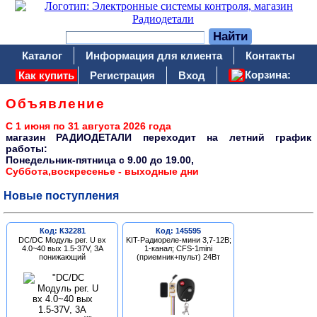
Каталог
Информация для клиента
Контакты
Корзина:
Как купить
Регистрация
Вход
Объявление
С 1 июня по 31 августа 2026 года
магазин РАДИОДЕТАЛИ переходит на летний график
работы:
Понедельник-пятница c 9.00 до 19.00,
Суббота,воскресенье - выходные дни
Новые поступления
Код: К32281
Код: 145595
DC/DC Модуль рег. U вх
KIT-Радиореле-мини 3,7-12В;
4.0~40 вых 1.5-37V, 3A
1-канал; CFS-1mini
понижающий
(приемник+пульт) 24Вт