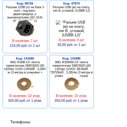
Код: 99726
Код: 47874
Разъем 220В (п) на блок 3
Разъем USB (м) на плату,
конт., под винт,
тип В, угловой, (USBB-1J)
держ.предохр.,с
выключателем (AC-014)
(KLS1-AS-303-1)
В наличии: 6 шт
В наличии: 7 шт
30,00 руб.
от 1 шт
216,00 руб.
от 1 шт
Код: 143485
Код: 143486
IMG-R30B-CF-лента
IMG-R30WW-CF-лента
герметичная SMD3020 (60
герметичная SMD3020 (60
LED/м) 12VD СИНИЙ , 3,2Вт/
LED/м) 12VDC БЕЛЫЙ
м (3 метра в упаковке +
ТЕПЛЫЙ , 3,2Вт/м (3 метра в
фурнитура)
упаковке + фурнитура)
В наличии: 10 упак.
В наличии: 10 упак.
350,00 руб.
от 1 упак.
350,00 руб.
от 1 упак.
Телефоны: