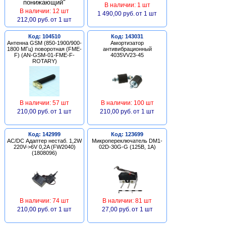
В наличии: 1 шт
В наличии: 12 шт
1 490,00 руб.
от 1 шт
212,00 руб.
от 1 шт
Код: 104510
Код: 143031
Антенна GSM (850-1900/900-
Амортизатор
1800 МГц) поворотная (FME-
антивибрационный
F) (AN-GSM-01-FME-F-
4035VV23-45
ROTARY)
В наличии: 57 шт
В наличии: 100 шт
210,00 руб.
от 1 шт
210,00 руб.
от 1 шт
Код: 142999
Код: 123699
AC/DC Адаптер нестаб. 1,2W
Микропереключатель DM1-
220V->6V 0,2A (FW2040)
02D-30G-G (125В, 1А)
(1808096)
В наличии: 74 шт
В наличии: 81 шт
210,00 руб.
от 1 шт
27,00 руб.
от 1 шт