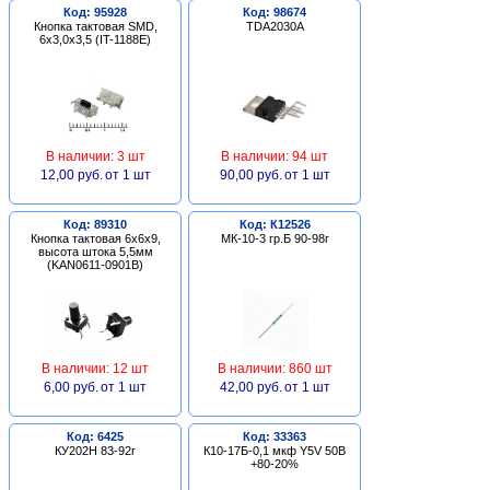
Код: 95928
Код: 98674
Кнопка тактовая SMD,
TDA2030A
6х3,0х3,5 (IT-1188E)
В наличии: 3 шт
В наличии: 94 шт
12,00 руб.
от 1 шт
90,00 руб.
от 1 шт
Код: 89310
Код: К12526
Кнопка тактовая 6х6х9,
МК-10-3 гр.Б 90-98г
высота штока 5,5мм
(KAN0611-0901B)
В наличии: 12 шт
В наличии: 860 шт
6,00 руб.
от 1 шт
42,00 руб.
от 1 шт
Код: 6425
Код: 33363
КУ202Н 83-92г
К10-17Б-0,1 мкф Y5V 50В
+80-20%