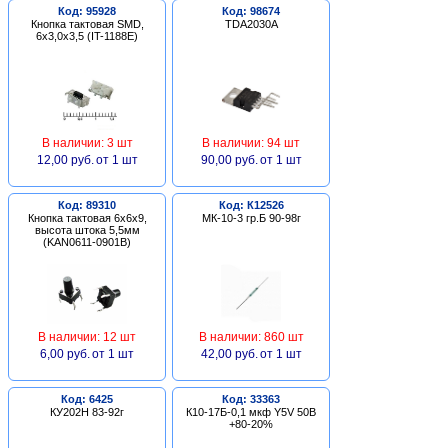
Код: 95928
Код: 98674
Кнопка тактовая SMD,
TDA2030A
6х3,0х3,5 (IT-1188E)
В наличии: 3 шт
В наличии: 94 шт
12,00 руб.
от 1 шт
90,00 руб.
от 1 шт
Код: 89310
Код: К12526
Кнопка тактовая 6х6х9,
МК-10-3 гр.Б 90-98г
высота штока 5,5мм
(KAN0611-0901B)
В наличии: 12 шт
В наличии: 860 шт
6,00 руб.
от 1 шт
42,00 руб.
от 1 шт
Код: 6425
Код: 33363
КУ202Н 83-92г
К10-17Б-0,1 мкф Y5V 50В
+80-20%