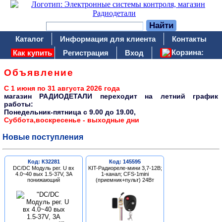
Каталог
Информация для клиента
Контакты
Корзина:
Как купить
Регистрация
Вход
Объявление
С 1 июня по 31 августа 2026 года
магазин РАДИОДЕТАЛИ переходит на летний график
работы:
Понедельник-пятница c 9.00 до 19.00,
Суббота,воскресенье - выходные дни
Новые поступления
Код: К32281
Код: 145595
DC/DC Модуль рег. U вх
KIT-Радиореле-мини 3,7-12В;
4.0~40 вых 1.5-37V, 3A
1-канал; CFS-1mini
понижающий
(приемник+пульт) 24Вт