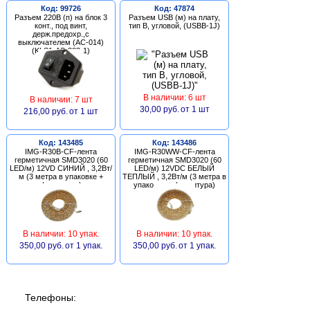
Код: 99726
Код: 47874
Разъем 220В (п) на блок 3
Разъем USB (м) на плату,
конт., под винт,
тип В, угловой, (USBB-1J)
держ.предохр.,с
выключателем (AC-014)
(KLS1-AS-303-1)
В наличии: 6 шт
В наличии: 7 шт
30,00 руб.
от 1 шт
216,00 руб.
от 1 шт
Код: 143485
Код: 143486
IMG-R30B-CF-лента
IMG-R30WW-CF-лента
герметичная SMD3020 (60
герметичная SMD3020 (60
LED/м) 12VD СИНИЙ , 3,2Вт/
LED/м) 12VDC БЕЛЫЙ
м (3 метра в упаковке +
ТЕПЛЫЙ , 3,2Вт/м (3 метра в
фурнитура)
упаковке + фурнитура)
В наличии: 10 упак.
В наличии: 10 упак.
350,00 руб.
от 1 упак.
350,00 руб.
от 1 упак.
Телефоны: