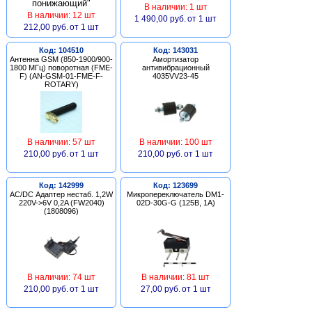
В наличии: 1 шт
В наличии: 12 шт
1 490,00 руб.
от 1 шт
212,00 руб.
от 1 шт
Код: 104510
Код: 143031
Антенна GSM (850-1900/900-
Амортизатор
1800 МГц) поворотная (FME-
антивибрационный
F) (AN-GSM-01-FME-F-
4035VV23-45
ROTARY)
В наличии: 57 шт
В наличии: 100 шт
210,00 руб.
от 1 шт
210,00 руб.
от 1 шт
Код: 142999
Код: 123699
AC/DC Адаптер нестаб. 1,2W
Микропереключатель DM1-
220V->6V 0,2A (FW2040)
02D-30G-G (125В, 1А)
(1808096)
В наличии: 74 шт
В наличии: 81 шт
210,00 руб.
от 1 шт
27,00 руб.
от 1 шт