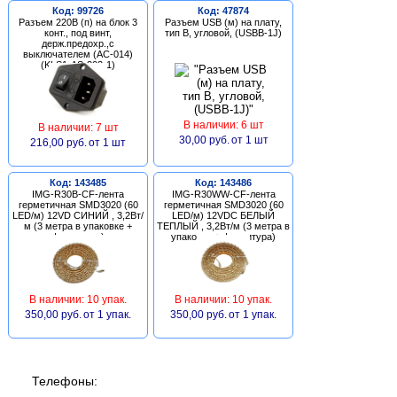
Код: 99726
Код: 47874
Разъем 220В (п) на блок 3
Разъем USB (м) на плату,
конт., под винт,
тип В, угловой, (USBB-1J)
держ.предохр.,с
выключателем (AC-014)
(KLS1-AS-303-1)
В наличии: 6 шт
В наличии: 7 шт
30,00 руб.
от 1 шт
216,00 руб.
от 1 шт
Код: 143485
Код: 143486
IMG-R30B-CF-лента
IMG-R30WW-CF-лента
герметичная SMD3020 (60
герметичная SMD3020 (60
LED/м) 12VD СИНИЙ , 3,2Вт/
LED/м) 12VDC БЕЛЫЙ
м (3 метра в упаковке +
ТЕПЛЫЙ , 3,2Вт/м (3 метра в
фурнитура)
упаковке + фурнитура)
В наличии: 10 упак.
В наличии: 10 упак.
350,00 руб.
от 1 упак.
350,00 руб.
от 1 упак.
Телефоны: