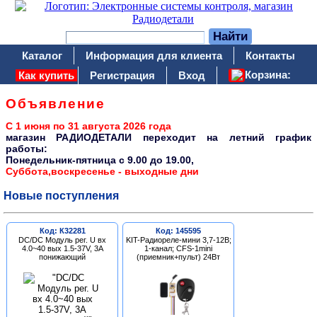
Каталог
Информация для клиента
Контакты
Корзина:
Как купить
Регистрация
Вход
Объявление
С 1 июня по 31 августа 2026 года
магазин РАДИОДЕТАЛИ переходит на летний график
работы:
Понедельник-пятница c 9.00 до 19.00,
Суббота,воскресенье - выходные дни
Новые поступления
Код: К32281
Код: 145595
DC/DC Модуль рег. U вх
KIT-Радиореле-мини 3,7-12В;
4.0~40 вых 1.5-37V, 3A
1-канал; CFS-1mini
понижающий
(приемник+пульт) 24Вт