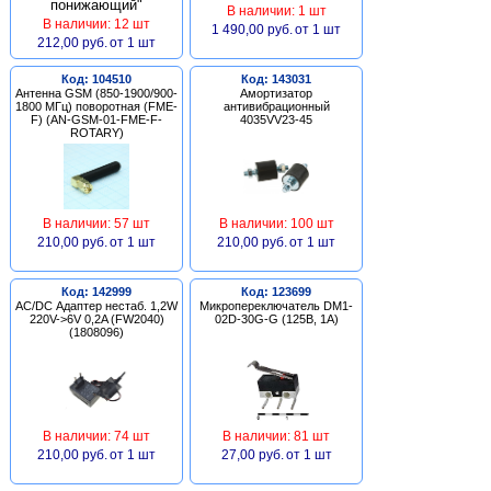
В наличии: 1 шт
В наличии: 12 шт
1 490,00 руб.
от 1 шт
212,00 руб.
от 1 шт
Код: 104510
Код: 143031
Антенна GSM (850-1900/900-
Амортизатор
1800 МГц) поворотная (FME-
антивибрационный
F) (AN-GSM-01-FME-F-
4035VV23-45
ROTARY)
В наличии: 57 шт
В наличии: 100 шт
210,00 руб.
от 1 шт
210,00 руб.
от 1 шт
Код: 142999
Код: 123699
AC/DC Адаптер нестаб. 1,2W
Микропереключатель DM1-
220V->6V 0,2A (FW2040)
02D-30G-G (125В, 1А)
(1808096)
В наличии: 74 шт
В наличии: 81 шт
210,00 руб.
от 1 шт
27,00 руб.
от 1 шт