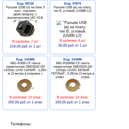
Код: 99726
Код: 47874
Разъем 220В (п) на блок 3
Разъем USB (м) на плату,
конт., под винт,
тип В, угловой, (USBB-1J)
держ.предохр.,с
выключателем (AC-014)
(KLS1-AS-303-1)
В наличии: 6 шт
В наличии: 7 шт
30,00 руб.
от 1 шт
216,00 руб.
от 1 шт
Код: 143485
Код: 143486
IMG-R30B-CF-лента
IMG-R30WW-CF-лента
герметичная SMD3020 (60
герметичная SMD3020 (60
LED/м) 12VD СИНИЙ , 3,2Вт/
LED/м) 12VDC БЕЛЫЙ
м (3 метра в упаковке +
ТЕПЛЫЙ , 3,2Вт/м (3 метра в
фурнитура)
упаковке + фурнитура)
В наличии: 10 упак.
В наличии: 10 упак.
350,00 руб.
от 1 упак.
350,00 руб.
от 1 упак.
Телефоны: