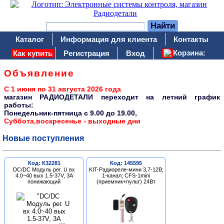
Каталог
Информация для клиента
Контакты
Корзина:
Как купить
Регистрация
Вход
Объявление
С 1 июня по 31 августа 2026 года
магазин РАДИОДЕТАЛИ переходит на летний график
работы:
Понедельник-пятница c 9.00 до 19.00,
Суббота,воскресенье - выходные дни
Новые поступления
Код: К32281
Код: 145595
DC/DC Модуль рег. U вх
KIT-Радиореле-мини 3,7-12В;
4.0~40 вых 1.5-37V, 3A
1-канал; CFS-1mini
понижающий
(приемник+пульт) 24Вт