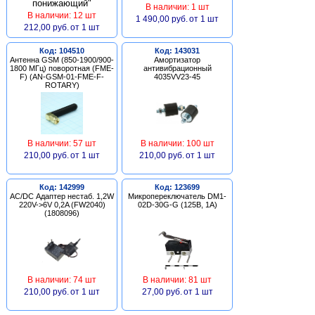
В наличии: 1 шт
В наличии: 12 шт
1 490,00 руб.
от 1 шт
212,00 руб.
от 1 шт
Код: 104510
Код: 143031
Антенна GSM (850-1900/900-
Амортизатор
1800 МГц) поворотная (FME-
антивибрационный
F) (AN-GSM-01-FME-F-
4035VV23-45
ROTARY)
В наличии: 57 шт
В наличии: 100 шт
210,00 руб.
от 1 шт
210,00 руб.
от 1 шт
Код: 142999
Код: 123699
AC/DC Адаптер нестаб. 1,2W
Микропереключатель DM1-
220V->6V 0,2A (FW2040)
02D-30G-G (125В, 1А)
(1808096)
В наличии: 74 шт
В наличии: 81 шт
210,00 руб.
от 1 шт
27,00 руб.
от 1 шт